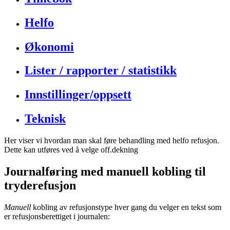
Helfo
Økonomi
Lister / rapporter / statistikk
Innstillinger/oppsett
Teknisk
Her
viser
vi
hvordan
man
skal
f
ø
re
behandling
med
helfo
refusjon
.
Dette
kan
utf
ø
res
ved
å
velge
off
.
dekning
Journalf
ø
ring
med
manuell
kobling
til
tryderefusjon
Manuell
kobling
av
refusjonstype
hver
gang
du
velger
en
tekst
som
er
refusjonsberettiget
i
journalen
: