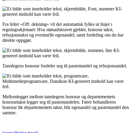
Fra
feltet
«
Off
.
dekning
»
vil
det
automatisk
fylles
ut
linjer
i
regningsskjemaet
:
Hva
st
ø
nadskravet
gjelder
,
honorar
takst
,
refusjonstakst
og
eventuelle
egenandel
,
samt
fordeling
om
du
har
direkte
oppgj
ø
r
.
Tannlegens
honorar
fordeler
seg
til
pasientandel
og
refusjonsandel
.
Mellomlegget
mellom
tannlegens
honorar
og
departementets
honorartakst
legger
seg
til
pasientandelen
.
F
ø
rer
behandleren
honorar
lik
departementets
takst
,
blir
egenandel
og
pasientandel
den
samme
.
journalføring
trygd