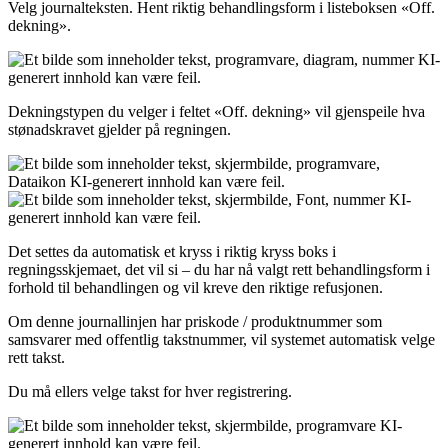
Velg
journalteksten
.
Hent
riktig
behandlingsform
i
listeboksen
«
Off
.
dekning
»
.
Dekningstypen
du
velger
i
feltet
«
Off
.
dekning
»
vil
gjenspeile
hva
st
ø
nadskravet
gjelder
p
å
regningen
.
Det
settes
da
automatisk
et
kryss
i
riktig
kryss
boks
i
regningsskjemaet
,
det
vil
si
–
du
har
n
å
valgt
rett
behandlingsform
i
forhold
til
behandlingen
og
vil
kreve
den
riktige
refusjonen
.
Om
denne
journallinjen
har
priskode
/
produktnummer
som
samsvarer
med
offentlig
takstnummer
,
vil
systemet
automatisk
velge
rett
takst
.
Du
m
å
ellers
velge
takst
for
hver
registrering
.