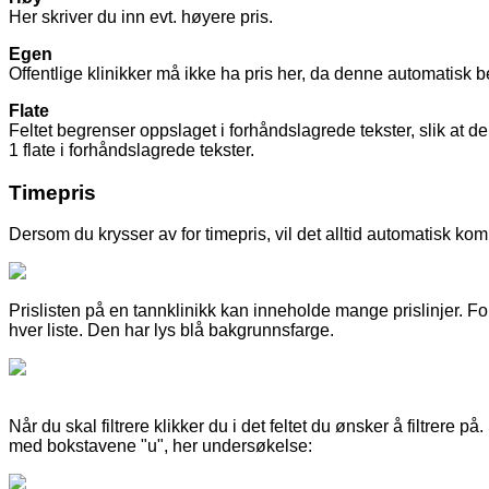
Her
skriver
du
inn
evt
.
h
ø
yere
pris
.
Egen
Offentlige
klinikker
m
å
ikke
ha
pris
her
,
da
denne
automatisk
b
Flate
Feltet
begrenser
oppslaget
i
forh
å
ndslagrede
tekster
,
slik
at
de
1
flate
i
forh
å
ndslagrede
tekster
.
Timepris
Dersom
du
krysser
av
for
timepris
,
vil
det
alltid
automatisk
ko
Prislisten
p
å
en
tannklinikk
kan
inneholde
mange
prislinjer
.
Fo
hver
liste
.
Den
har
lys
bl
å
bakgrunnsfarge
.
N
å
r
du
skal
filtrere
klikker
du
i
det
feltet
du
ø
nsker
å
filtrere
p
å
.
med
bokstavene
"
u
"
,
her
unders
ø
kelse
: