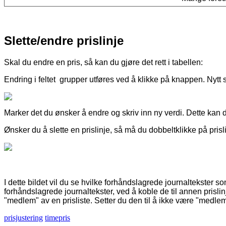
Slette
/
endre
prislinje
Skal
du
endre
en
pris
,
s
å
kan
du
gj
ø
re
det
rett
i
tabellen
:
Endring
i
feltet
grupper
utf
ø
res
ved
å
klikke
p
å
knappen
.
Nytt
Marker
det
du
ø
nsker
å
endre
og
skriv
inn
ny
verdi
.
Dette
kan
Ø
nsker
du
å
slette
en
prislinje
,
s
å
m
å
du
dobbeltklikke
p
å
prisl
I
dette
bildet
vil
du
se
hvilke
forh
å
ndslagrede
journaltekster
so
forh
å
ndslagrede
journaltekster
,
ved
å
koble
de
til
annen
prislin
"
medlem
"
av
en
prisliste
.
Setter
du
den
til
å
ikke
v
æ
re
"
medle
prisjustering
timepris