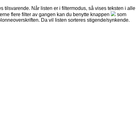
es
tilsvarende
.
N
å
r
listen
er
i
filtermodus
,
s
å
vises
teksten
i
alle
jerne
flere
filter
av
gangen
kan
du
benytte
knappen
som
lonneoverskriften
.
Da
vil
listen
sorteres
stigende
/
synkende
.