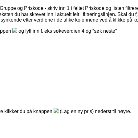
Gruppe
og
Priskode
-
skriv
inn
1
i
feltet
Priskode
og
listen
filtrer
eksten
du
har
skrevet
inn
i
aktuelt
felt
i
filtreringslinjen
.
Skal
du
f
synkende
etter
verdiene
i
de
ulike
kolonnene
ved
å
klikke
p
å
ko
appen
og
fyll
inn
f
.
eks
s
ø
keverdien
4
og
“
s
ø
k
neste
”
te
klikker
du
p
å
knappen
(
Lag
en
ny
pris
)
nederst
til
h
ø
yre
.