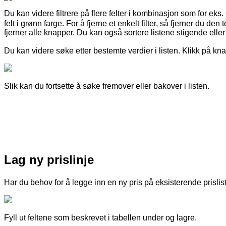
Du
kan
videre
filtrere
p
å
flere
felter
i
kombinasjon
som
for
eks
.
felt
i
gr
ø
nn
farge
.
For
å
fjerne
et
enkelt
filter
,
s
å
fjerner
du
den
t
fjerner
alle
knapper
.
Du
kan
ogs
å
sortere
listene
stigende
eller
Du
kan
videre
s
ø
ke
etter
bestemte
verdier
i
listen
.
Klikk
p
å
kn
Slik
kan
du
fortsette
å
s
ø
ke
fremover
eller
bakover
i
listen
.
Lag
ny
prislinje
Har
du
behov
for
å
legge
inn
en
ny
pris
p
å
eksisterende
prislis
Fyll
ut
feltene
som
beskrevet
i
tabellen
under
og
lagre
.