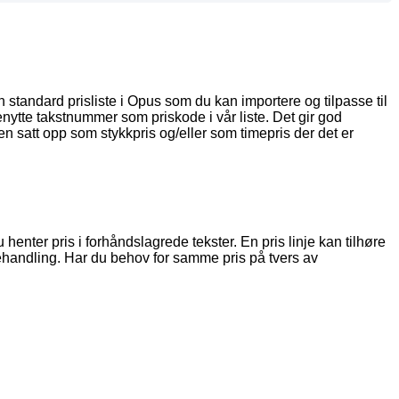
n
standard
prisliste
i
Opus
som
du
kan
importere
og
tilpasse
til
nytte
takstnummer
som
priskode
i
v
å
r
liste
.
Det
gir
god
en
satt
opp
som
stykkpris
og
/
eller
som
timepris
der
det
er
u
henter
pris
i
forh
å
ndslagrede
tekster
.
En
pris
linje
kan
tilh
ø
re
handling
.
Har
du
behov
for
samme
pris
p
å
tvers
av