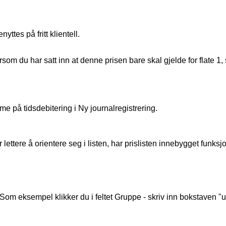
enyttes
p
å
fritt
klientell
.
rsom
du
har
satt
inn
at
denne
prisen
bare
skal
gjelde
for
flate
1
,
mme
p
å
tidsdebitering
i
Ny
journalregistrering
.
r
lettere
å
orientere
seg
i
listen
,
har
prislisten
innebygget
funksj
Som
eksempel
klikker
du
i
feltet
Gruppe
-
skriv
inn
bokstaven
"
u