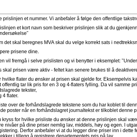
le
prislinjen
et
nummer
.
Vi
anbefaler
å
f
ø
lge
den
offentlige
takst
islinjen
et
kort
navn
som
beskriver
prislinjen
slik
at
du
gjenkjen
nders
ø
kelse
"
om
det
skal
beregnes
MVA
skal
du
velge
korrekt
sats
i
nedtrekks
pere
prisene
dine
.
ten
vil
fremg
å
i
selve
prislisten
og
vi
benytter
i
eksemplet
:
"
Under
s
skal
prisen
v
æ
re
aktiv
-
feltet
kan
senere
brukes
til
å
deaktiver
r
hvilke
flater
du
ø
nsker
at
prisen
skal
gjelde
for
.
Eksempelvis
k
t
offentlig
tar
lik
pris
for
en
3
og
4
-
flaters
fylling
.
Da
vil
samme
pr
dslagrede
tekster
,
g
4
flater
.
liste
over
de
forh
å
ndslagrede
tekstene
som
du
har
koblet
til
den
lde
poster
n
å
r
en
forh
å
ndslagret
journaltekst
er
tilkoblet
denne
p
u
kryss
for
hvilke
prisliste
du
ø
nsker
at
denne
prislinjen
skal
v
æ
r
ire
niv
å
er
p
å
dine
priser
nemlig
lav
,
middels
,
h
ø
y
og
egen
.
I
utga
gistering
.
Derfor
anbefaler
vi
at
du
legger
dine
priser
inn
i
dette
f
rekker
i
tillegg
å
registrere
departementets
pris
p
å
lav
.