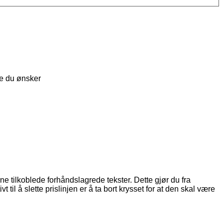
e
du
ø
nsker
rne
tilkoblede
forh
å
ndslagrede
tekster
.
Dette
gj
ø
r
du
fra
ivt
til
å
slette
prislinjen
er
å
ta
bort
krysset
for
at
den
skal
v
æ
re