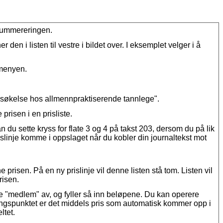
nummereringen
.
ner
den
i
listen
til
vestre
i
bildet
over
.
I
eksemplet
velger
i
å
menyen
.
s
ø
kelse
hos
allmennpraktiserende
tannlege
"
.
e
prisen
i
en
prisliste
.
an
du
sette
kryss
for
flate
3
og
4
p
å
takst
203
,
dersom
du
p
å
lik
islinje
komme
i
oppslaget
n
å
r
du
kobler
din
journaltekst
mot
ne
prisen
.
P
å
en
ny
prislinje
vil
denne
listen
st
å
tom
.
Listen
vil
risen
.
e
"
medlem
"
av
,
og
fyller
s
å
inn
bel
ø
pene
.
Du
kan
operere
ngspunktet
er
det
middels
pris
som
automatisk
kommer
opp
i
eltet
.