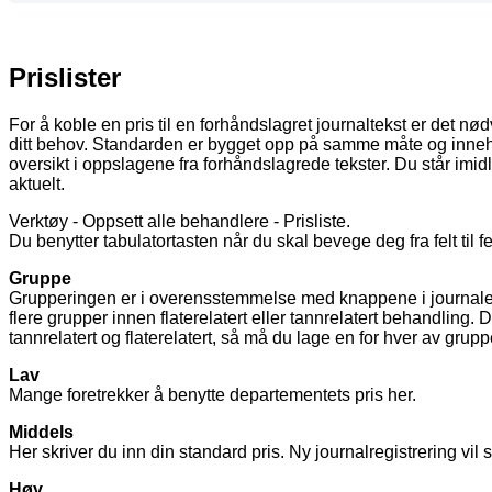
Prislister
For
å
koble
en
pris
til
en
forh
å
ndslagret
journaltekst
er
det
n
ø
d
ditt
behov
.
Standarden
er
bygget
opp
p
å
samme
m
å
te
og
inne
oversikt
i
oppslagene
fra
forh
å
ndslagrede
tekster
.
Du
st
å
r
imidl
aktuelt
.
Verkt
ø
y
-
Oppsett
alle
behandlere
-
Prisliste
.
Du
benytter
tabulatortasten
n
å
r
du
skal
bevege
deg
fra
felt
til
fe
Gruppe
Grupperingen
er
i
overensstemmelse
med
knappene
i
journal
flere
grupper
innen
flaterelatert
eller
tannrelatert
behandling
.
D
tannrelatert
og
flaterelatert
,
s
å
m
å
du
lage
en
for
hver
av
grupp
Lav
Mange
foretrekker
å
benytte
departementets
pris
her
.
Middels
Her
skriver
du
inn
din
standard
pris
.
Ny
journalregistrering
vil
H
ø
y