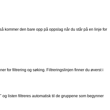
s
å
kommer
den
bare
opp
p
å
oppslag
n
å
r
du
st
å
r
p
å
en
linje
for
oner
for
filtrering
og
s
ø
king
.
Filtreringslinjen
finner
du
ø
verst
i
"
og
listen
filtreres
automatisk
til
de
gruppene
som
begynner