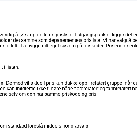
vendig
å
f
ø
rst
opprette
en
prisliste
.
I
utgangspunktet
ligger
det
e
holder
det
samme
som
departementets
prisliste
.
Vi
har
valgt
å
be
ertid
fritt
til
å
bygge
ditt
eget
system
p
å
priskoder
.
Prisene
er
ent
lt
i
listen
.
en
.
Dermed
vil
aktuell
pris
kun
dukke
opp
i
relatert
gruppe
,
n
å
r
d
en
kan
imidlertid
ikke
tilh
ø
re
b
å
de
flaterelatert
og
tannrelatert
be
ene
selv
om
den
har
samme
priskode
og
pris
.
som
standard
foresl
å
middels
honorarvalg
.