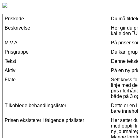
Priskode
Du
m
å
tilde
Beskrivelse
Her
gir
du
pr
kalle
den
"
U
M
.
V
.
A
P
å
priser
s
Prisgruppe
Du
kan
grup
Tekst
Denne
teks
Aktiv
P
å
en
ny
pri
Flate
Sett
kryss
fo
linje
med
de
pris
i
forh
å
n
b
å
de
p
å
3
o
Tilkoblede
behandlingslister
Dette
er
en
bare
inneho
Prisen
eksisterer
i
f
ø
lgende
prislister
Her
setter
d
med
opptil
f
ny
journalre
Mange
foret