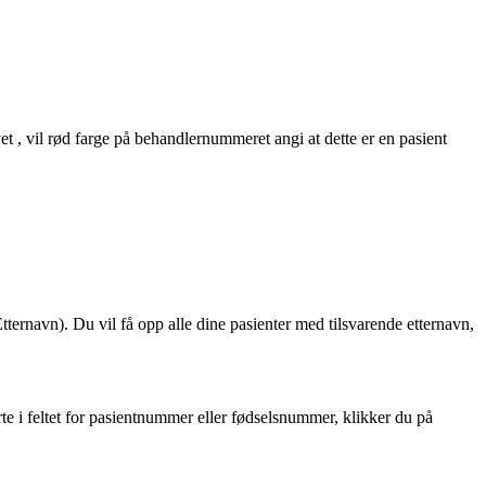
et
,
vil
r
ø
d
farge
p
å
behandlernummeret
angi
at
dette
er
en
pasient
tternavn
)
.
Du
vil
f
å
opp
alle
dine
pasienter
med
tilsvarende
etternavn
,
rte
i
feltet
for
pasientnummer
eller
f
ø
dselsnummer
,
klikker
du
p
å