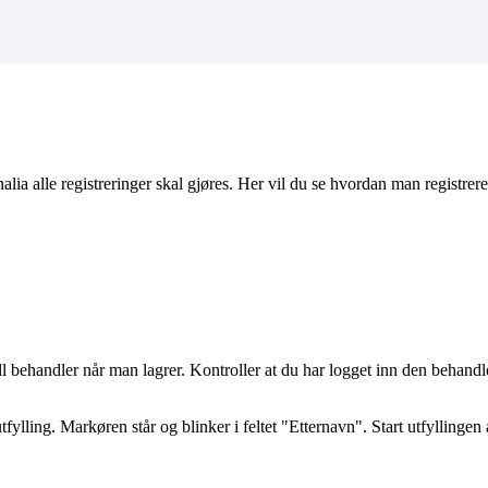
nalia
alle
registreringer
skal
gj
ø
res
.
Her
vil
du
se
hvordan
man
registrere
l
behandler
n
å
r
man
lagrer
.
Kontroller
at
du
har
logget
inn
den
behandl
tfylling
.
Mark
ø
ren
st
å
r
og
blinker
i
feltet
"
Etternavn
"
.
Start
utfyllingen