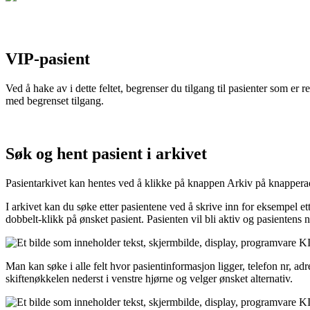
VIP
-
pasient
Ved
å
hake
av
i
dette
feltet
,
begrenser
du
tilgang
til
pasienter
som
er
re
med
begrenset
tilgang
.
S
ø
k
og
hent
pasient
i
arkivet
Pasientarkivet
kan
hentes
ved
å
klikke
p
å
knappen
Arkiv
p
å
knappera
I
arkivet
kan
du
s
ø
ke
etter
pasientene
ved
å
skrive
inn
for
eksempel
et
dobbelt
-
klikk
p
å
ø
nsket
pasient
.
Pasienten
vil
bli
aktiv
og
pasientens
n
Man
kan
s
ø
ke
i
alle
felt
hvor
pasientinformasjon
ligger
,
telefon
nr
,
adr
skiften
ø
kkelen
nederst
i
venstre
hj
ø
rne
og
velger
ø
nsket
alternativ
.