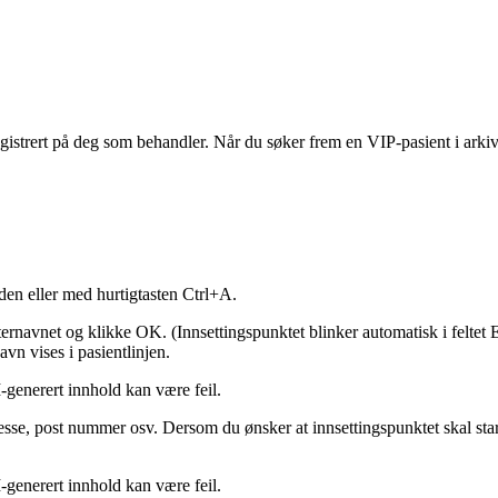
gistrert
p
å
deg
som
behandler
.
N
å
r
du
s
ø
ker
frem
en
VIP
-
pasient
i
arkiv
den
eller
med
hurtigtasten
Ctrl
+
A
.
ternavnet
og
klikke
OK
.
(
Innsettingspunktet
blinker
automatisk
i
feltet
E
avn
vises
i
pasientlinjen
.
esse
,
post
nummer
osv
.
Dersom
du
ø
nsker
at
innsettingspunktet
skal
sta