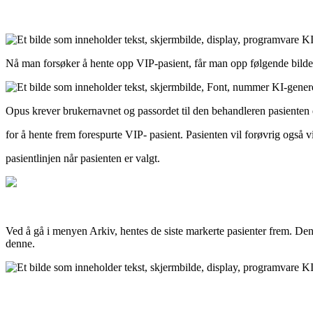
N
å
man
fors
ø
ker
å
hente
opp
VIP
-
pasient
,
f
å
r
man
opp
f
ø
lgende
bilde
Opus
krever
brukernavnet
og
passordet
til
den
behandleren
pasienten
for
å
hente
frem
forespurte
VIP
-
pasient
.
Pasienten
vil
for
ø
vrig
ogs
å
v
pasientlinjen
n
å
r
pasienten
er
valgt
.
Ved
å
g
å
i
menyen
Arkiv
,
hentes
de
siste
markerte
pasienter
frem
.
Den
denne
.