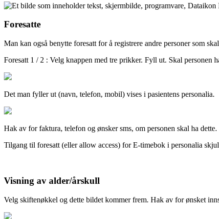
Foresatte
Man
kan
ogs
å
benytte
foresatt
for
å
registrere
andre
personer
som
skal
Foresatt
1
/
2
:
Velg
knappen
med
tre
prikker
.
Fyll
ut
.
Skal
personen
h
Det
man
fyller
ut
(
navn
,
telefon
,
mobil
)
vises
i
pasientens
personalia
.
Hak
av
for
faktura
,
telefon
og
ø
nsker
sms
,
om
personen
skal
ha
dette
.
Tilgang
til
foresatt
(
eller
allow
access
)
for
E
-
timebok
i
personalia
skju
Visning
av
alder
/
å
rskull
Velg
skiften
ø
kkel
og
dette
bildet
kommer
frem
.
Hak
av
for
ø
nsket
inns