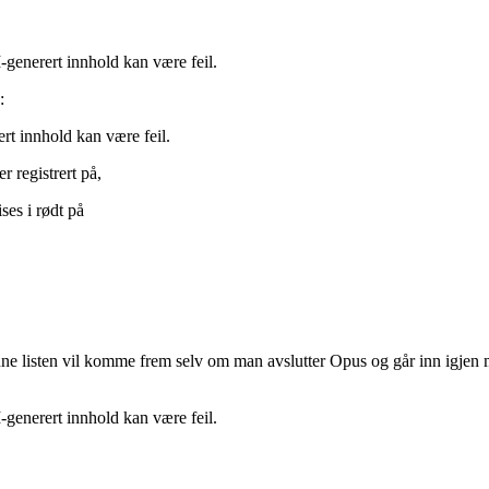
:
er
registrert
p
å
,
ises
i
r
ø
dt
p
å
ne
listen
vil
komme
frem
selv
om
man
avslutter
Opus
og
g
å
r
inn
igjen