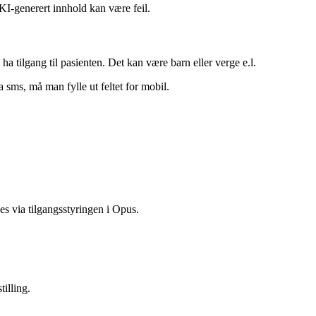
ha
tilgang
til
pasienten
.
Det
kan
v
æ
re
barn
eller
verge
e
.
l
.
a
sms
,
m
å
man
fylle
ut
feltet
for
mobil
.
les
via
tilgangsstyringen
i
Opus
.
tilling
.