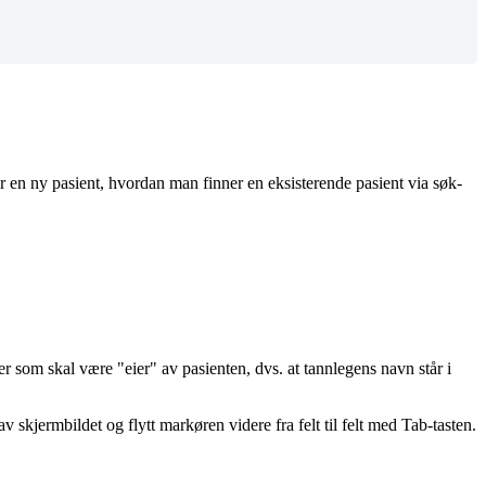
r
en
ny
pasient
,
hvordan
man
finner
en
eksisterende
pasient
via
s
ø
k
-
er
som
skal
v
æ
re
"
eier
"
av
pasienten
,
dvs
.
at
tannlegens
navn
st
å
r
i
av
skjermbildet
og
flytt
mark
ø
ren
videre
fra
felt
til
felt
med
Tab
-
tasten
.