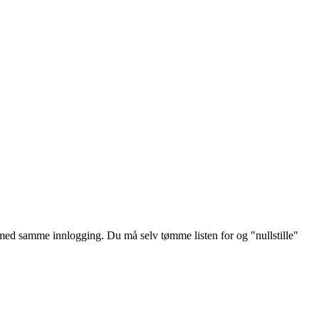
med
samme
innlogging
.
Du
m
å
selv
t
ø
mme
listen
for
og
"
nullstille
"