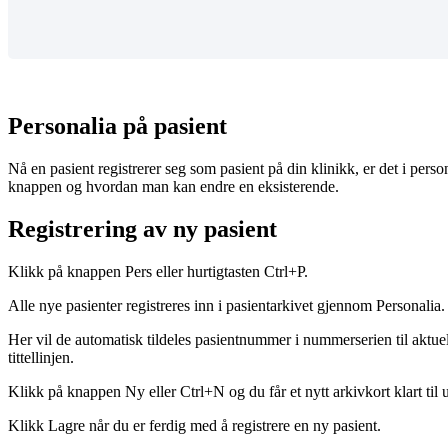
Personalia
p
å
pasient
N
å
en
pasient
registrerer
seg
som
pasient
p
å
din
klinikk
,
er
det
i
perso
knappen
og
hvordan
man
kan
endre
en
eksisterende
.
Registrering
av
ny
pasient
Klikk
p
å
knappen
Pers
eller
hurtigtasten
Ctrl
+
P
.
Alle
nye
pasienter
registreres
inn
i
pasientarkivet
gjennom
Personalia
.
Her
vil
de
automatisk
tildeles
pasientnummer
i
nummerserien
til
aktuel
tittellinjen
.
Klikk
p
å
knappen
Ny
eller
Ctrl
+
N
og
du
f
å
r
et
nytt
arkivkort
klart
til
u
Klikk
Lagre
n
å
r
du
er
ferdig
med
å
registrere
en
ny
pasient
.