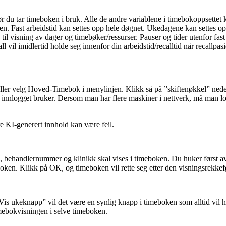
ø
r
du
tar
timeboken
i
bruk
.
Alle
de
andre
variablene
i
timebokoppsettet
en
.
Fast
arbeidstid
kan
settes
opp
hele
d
ø
gnet
.
Ukedagene
kan
settes
op
til
visning
av
dager
og
timeb
ø
ker
/
ressurser
.
Pauser
og
tider
utenfor
fast
all
vil
imidlertid
holde
seg
innenfor
din
arbeidstid
/
recalltid
n
å
r
recallpas
ller
velg
Hoved
-
Timebok
i
menylinjen
.
Klikk
s
å
p
å
”
skiften
ø
kkel
”
nede
innlogget
bruker
.
Dersom
man
har
flere
maskiner
i
nettverk
,
m
å
man
l
,
behandlernummer
og
klinikk
skal
vises
i
timeboken
.
Du
huker
f
ø
rst
a
boken
.
Klikk
p
å
OK
,
og
timeboken
vil
rette
seg
etter
den
visningsrekkef
Vis
ukeknapp
”
vil
det
v
æ
re
en
synlig
knapp
i
timeboken
som
alltid
vil
h
mebokvisningen
i
selve
timeboken
.