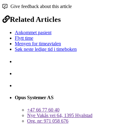
Give feedback about this article
Related Articles
Ankommet pasient
Flytt time
Menyen for timeavtalen
Søk neste ledige tid i timeboken
Opus Systemer AS
+47 66 77 60 40
Nye Vakås vei 64, 1395 Hvalstad
Org. nr: 971 058 676