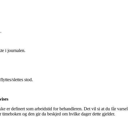
n
.
kte
i
journalen
.
flyttes
/
slettes
stod
.
vises
kke
er
definert
som
arbeidstid
for
behandleren
.
Det
vil
si
at
du
f
å
r
varsel
r
timeboken
og
den
gir
da
beskjed
om
hvilke
dager
dette
gjelder
.