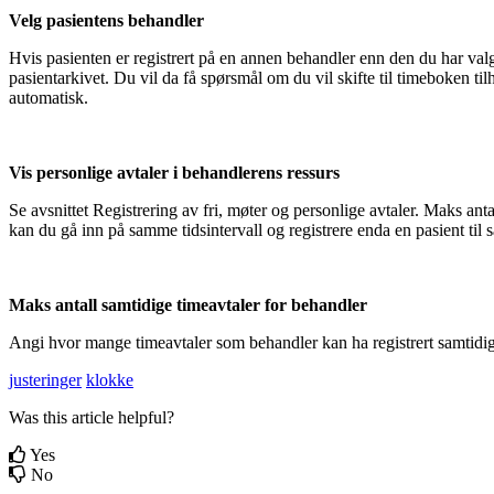
Velg
pasientens
behandler
Hvis
pasienten
er
registrert
p
å
en
annen
behandler
enn
den
du
har
val
pasientarkivet
.
Du
vil
da
f
å
sp
ø
rsm
å
l
om
du
vil
skifte
til
timeboken
til
automatisk
.
Vis
personlige
avtaler
i
behandlerens
ressurs
Se
avsnittet
Registrering
av
fri
,
m
ø
ter
og
personlige
avtaler
.
Maks
anta
kan
du
g
å
inn
p
å
samme
tidsintervall
og
registrere
enda
en
pasient
til
Maks
antall
samtidige
timeavtaler
for
behandler
Angi
hvor
mange
timeavtaler
som
behandler
kan
ha
registrert
samtidi
justeringer
klokke
Was this article helpful?
Yes
No