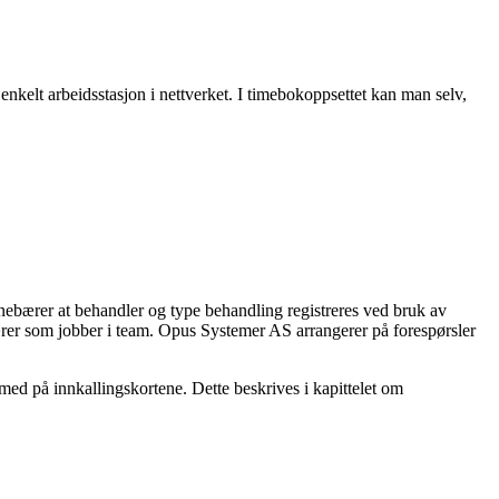
enkelt
arbeidsstasjon
i
nettverket
.
I
timebokoppsettet
kan
man
selv
,
neb
æ
rer
at
behandler
og
type
behandling
registreres
ved
bruk
av
æ
rer
som
jobber
i
team
.
Opus
Systemer
AS
arrangerer
p
å
foresp
ø
rsler
med
p
å
innkallingskortene
.
Dette
beskrives
i
kapittelet
om