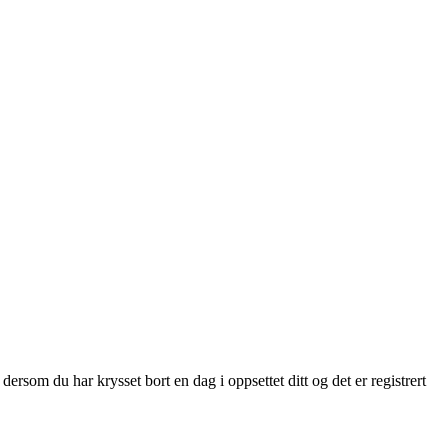
dersom
du
har
krysset
bort
en
dag
i
oppsettet
ditt
og
det
er
registrert