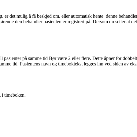
gt
,
er
det
mulig
å
f
å
beskjed
om
,
eller
automatisk
hente
,
denne
behandle
h
ø
rende
den
behandler
pasienten
er
registrert
p
å
.
Dersom
du
setter
at
det
ll
pasienter
p
å
samme
tid
B
ø
r
v
æ
re
2
eller
flere
.
Dette
å
pner
for
dobbel
samme
tid
.
Pasientens
navn
og
timeboktekst
legges
inn
ved
siden
av
eks
g
i
timeboken
.