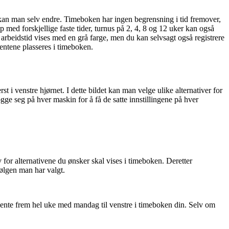
kan
man
selv
endre
.
Timeboken
har
ingen
begrensning
i
tid
fremover
,
p
med
forskjellige
faste
tider
,
turnus
p
å
2
,
4
,
8
og
12
uker
kan
ogs
å
arbeidstid
vises
med
en
gr
å
farge
,
men
du
kan
selvsagt
ogs
å
registrere
ientene
plasseres
i
timeboken
.
rst
i
venstre
hj
ø
rnet
.
I
dette
bildet
kan
man
velge
ulike
alternativer
for
ogge
seg
p
å
hver
maskin
for
å
f
å
de
satte
innstillingene
p
å
hver
v
for
alternativene
du
ø
nsker
skal
vises
i
timeboken
.
Deretter
ø
lgen
man
har
valgt
.
ente
frem
hel
uke
med
mandag
til
venstre
i
timeboken
din
.
Selv
om