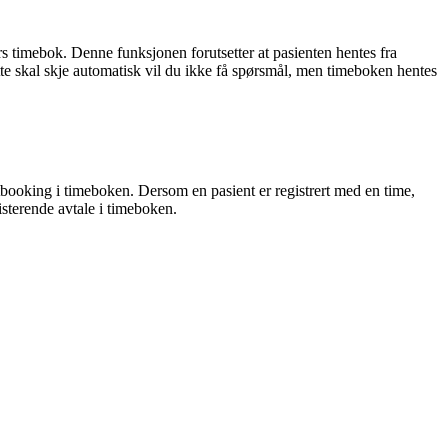
rs
timebok
.
Denne
funksjonen
forutsetter
at
pasienten
hentes
fra
te
skal
skje
automatisk
vil
du
ikke
f
å
sp
ø
rsm
å
l
,
men
timeboken
hentes
tbooking
i
timeboken
.
Dersom
en
pasient
er
registrert
med
en
time
,
isterende
avtale
i
timeboken
.