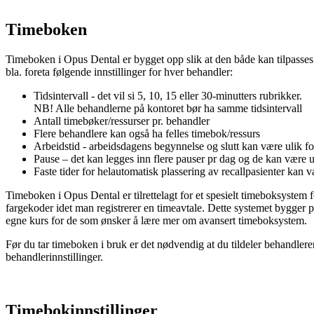
Timeboken
Timeboken
i
Opus
Dental
er
bygget
opp
slik
at
den
b
å
de
kan
tilpasses
bla
.
foreta
f
ø
lgende
innstillinger
for
hver
behandler
:
Tidsintervall
-
det
vil
si
5
,
10
,
15
eller
30
-
minutters
rubrikker
.
NB
!
Alle
behandlerne
p
å
kontoret
b
ø
r
ha
samme
tidsintervall
Antall
timeb
ø
ker
/
ressurser
pr
.
behandler
Flere
behandlere
kan
ogs
å
ha
felles
timebok
/
ressurs
Arbeidstid
-
arbeidsdagens
begynnelse
og
slutt
kan
v
æ
re
ulik
fo
Pause
–
det
kan
legges
inn
flere
pauser
pr
dag
og
de
kan
v
æ
re
u
Faste
tider
for
helautomatisk
plassering
av
recallpasienter
kan
v
Timeboken
i
Opus
Dental
er
tilrettelagt
for
et
spesielt
timeboksystem
f
fargekoder
idet
man
registrerer
en
timeavtale
.
Dette
systemet
bygger
p
egne
kurs
for
de
som
ø
nsker
å
l
æ
re
mer
om
avansert
timeboksystem
.
F
ø
r
du
tar
timeboken
i
bruk
er
det
n
ø
dvendig
at
du
tildeler
behandlere
behandlerinnstillinger
.
Timebokinnstillinger