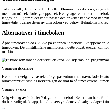
Tidsintervall
,
det
vil
si
5
,
10
,
15
eller
30
-
minutters
rubrikker
,
velges
f
men
man
m
å
selv
forlenge
oppsettet
.
Helligdager
er
markert
i
timebok
legges
inn
.
Skjermbildet
kan
tilpasses
den
enkeltes
behov
med
hensyn
timeavtaler
i
denne
delen
av
timeboken
ved
behov
.
Helautomatisk
rec
Alternativer
i
timeboken
Å
pne
timeboken
ved
å
klikke
p
å
knappen
”
timebok
”
i
knapperaden
,
e
timeboken
.
De
innstillingene
man
foretar
i
dette
bildet
,
gjelder
kun
for
maskin
.
Visningsrekkef
ø
lge
Her
kan
du
velge
hvilke
rekkef
ø
lge
pasientnummer
,
navn
,
f
ø
dselsdato
nummererer
du
visningsrekkef
ø
lgen
de
skal
f
å
p
å
timeavtalene
i
time
Visning
av
uke
Velg
visning
av
5
,
6
eller
7
dager
i
din
timebok
.
Setter
man
hake
for
”
du
har
synlig
ukeknapp
,
kan
du
overstyre
dette
ved
valg
av
dager
i
ti