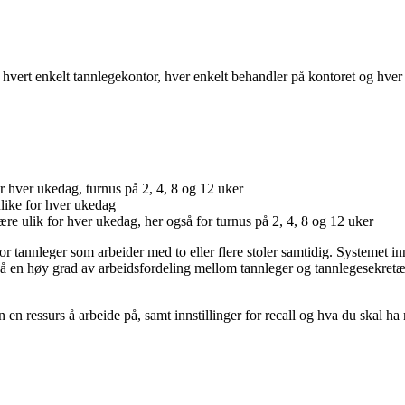
hvert
enkelt
tannlegekontor
,
hver
enkelt
behandler
p
å
kontoret
og
hver
r
hver
ukedag
,
turnus
p
å
2
,
4
,
8
og
12
uker
like
for
hver
ukedag
æ
re
ulik
for
hver
ukedag
,
her
ogs
å
for
turnus
p
å
2
,
4
,
8
og
12
uker
or
tannleger
som
arbeider
med
to
eller
flere
stoler
samtidig
.
Systemet
in
å
en
h
ø
y
grad
av
arbeidsfordeling
mellom
tannleger
og
tannlegesekret
n
en
ressurs
å
arbeide
p
å
,
samt
innstillinger
for
recall
og
hva
du
skal
ha