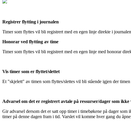
Registrer
flytting
i
journalen
Timer
som
flyttes
vil
bli
registrert
med
en
egen
linje
direkte
i
journale
Honorar
ved
flytting
av
time
Timer
som
flyttes
vil
bli
registrert
med
en
egen
linje
med
honorar
dire
Vis
timer
som
er
flyttet
/
slettet
Et
"
skjelett
"
av
timen
som
flyttes
/
slettes
vil
bli
st
å
ende
igjen
der
timen
Advarsel
om
det
er
registrert
avtale
p
å
ressurser
/
dager
som
ikke
Gir
advarsel
dersom
det
er
satt
opp
timer
i
timeb
ø
kene
p
å
dager
som
i
timer
p
å
denne
dagen
fram
i
tid
.
Varslet
vil
komme
hver
gang
du
å
pne