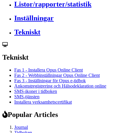
Listor/rapporter/statistik
Inställningar
Tekniskt
Tekniskt
Fas 1 - Installera Opus Online Client
Fas 2 - Webbinställningar Opus Online Client
Fas 3 - Inställningar för Opus e-tidbok
Ankomstregistrering och Hälsodeklaration online
SMS-ikoner i tidboken
SMS-tjänsten
Installera verksamhetscertifikat
Popular Articles
Journal
Tidboken